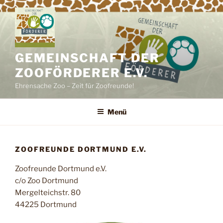
Zum
Inhalt
springen
GEMEINSCHAFT DER
ZOOFÖRDERER E.V.
Ehrensache Zoo – Zeit für Zoofreunde!
Menü
ZOOFREUNDE DORTMUND E.V.
Zoofreunde Dortmund e.V.
c/o Zoo Dortmund
Mergelteichstr. 80
44225 Dortmund