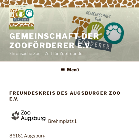
Zum
Inhalt
springen
GEMEINSCHAFT DER
ZOOFÖRDERER E.V.
Ehrensache Zoo – Zeit für Zoofreunde!
Menü
FREUNDESKREIS DES AUGSBURGER ZOO
E.V.
Brehmplatz 1
86161 Augsburg